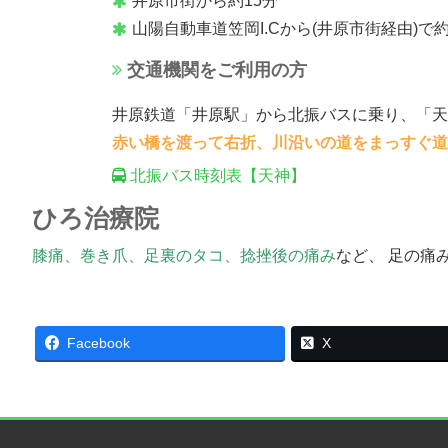
井原市街から約15分
山陽自動車道笠岡I.Cから(井原市街経由)で約
交通機関をご利用の方
井原鉄道「井原駅」から北振バスに乗り、「天
赤い橋を渡って右折、川沿いの道をまっすぐ道
北振バス時刻表【天神】
ひろ治療院
膝痛、巻き爪、足裏のタコ、捻挫後の痛み
など、 足の痛
Facebook
X