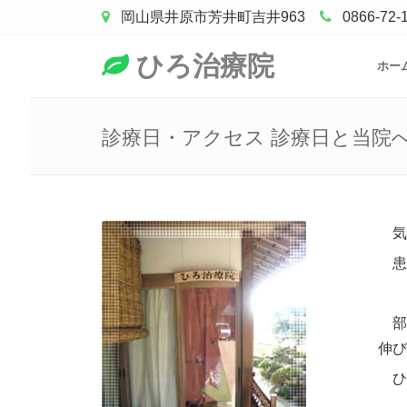
岡山県井原市芳井町吉井963
0866-72-
ひろ治療院
ホー
診療日・アクセス 診療日と当院
気
患
部
伸び
ひ