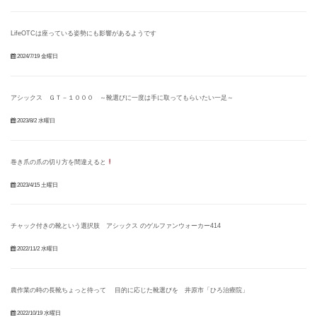
LifeOTCは座っている姿勢にも影響があるようです
2024/7/19 金曜日
アシックス ＧＴ－１０００ ～靴選びに一度は手に取ってもらいたい一足～
2023/8/2 水曜日
巻き爪の爪の切り方を間違えると
2023/4/15 土曜日
チャック付きの靴という選択肢 アシックス のゲルファンウォーカー414
2022/11/2 水曜日
農作業の時の長靴ちょっと待って 目的に応じた靴選びを 井原市「ひろ治療院」
2022/10/19 水曜日