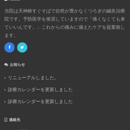
2017年11月
(2)
当院は天神峡すぐそばで自然が豊かなくつろぎの鍼灸治療
2017年8月
(1)
院です。予防医学を推奨していますので「痛くなくても来
2017年4月
(2)
ていいんです。」これからの痛みに備えたケアを提案致し
2017年1月
(4)
ます。
2016年12月
(1)
2016年11月
(1)
2016年10月
(4)
2016年8月
(1)
お知らせ
2016年7月
(2)
2016年6月
(1)
リニューアルしました。
2016年5月
(3)
診療カレンダーを更新しました
2016年4月
(1)
診療カレンダーを更新しました
2016年3月
(1)
2015年12月
(2)
2015年11月
(1)
連絡先
2015年8月
(2)