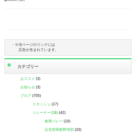
2019/8/10 土曜日
・※当ページのリンクには

　　　広告が含まれています。
カテゴリー
おススメ
(3)
お知らせ
(3)
ブログ
(705)
スカッシュ
(17)
トレーナー活動
(42)
倉商バレー
(10)
石見智翠館野球部
(33)