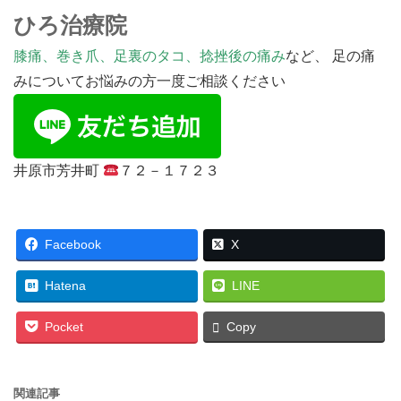
ひろ治療院
膝痛、巻き爪、足裏のタコ、捻挫後の痛み
など、 足の痛
みについてお悩みの方一度ご相談ください
井原市芳井町
７２－１７２３
Facebook
X
Hatena
LINE
Pocket
Copy
関連記事