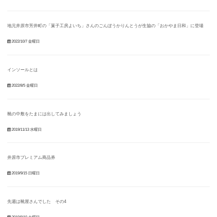
地元井原市芳井町の「菓子工房よいち」さんのごんぼうかりんとうが生協の「おかやま日和」に登場
2022/10/7 金曜日
インソールとは
2022/8/5 金曜日
靴の中敷をたまには出してみましょう
2019/11/13 水曜日
井原市プレミアム商品券
2019/9/15 日曜日
先週は靴屋さんでした その4