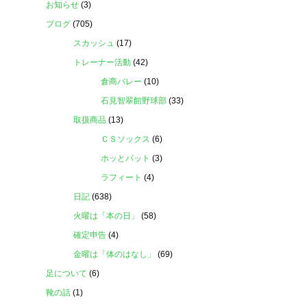
お知らせ
(3)
ブログ
(705)
スカッシュ
(17)
トレーナー活動
(42)
倉商バレー
(10)
石見智翠館野球部
(33)
取扱商品
(13)
ＣＳソックス
(6)
ホッとパット
(3)
ラフィート
(4)
日記
(638)
火曜は「本の日」
(58)
確定申告
(4)
金曜は「体のはなし」
(69)
足について
(6)
靴の話
(1)