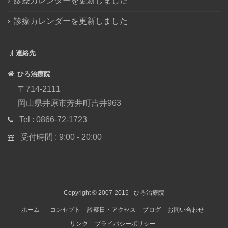
診療カレンダーを更新しました
2016年5月
(3)
診療カレンダーを更新しました
2016年4月
(1)
2016年3月
(1)
2015年12月
(2)
連絡先
2015年11月
(1)
ひろ治療院
2015年8月
(2)
〒714-2111
2015年7月
(3)
岡山県井原市芳井町吉井963
2015年6月
(1)
Tel : 0866-72-1723
2015年5月
(1)
2015年1月
(5)
受付時間 : 9:00 - 20:00
2014年12月
(2)
2014年11月
(3)
2014年10月
(5)
2014年9月
(2)
Copyright © 2007-2015 -
ひろ治療院
2014年8月
(3)
ホーム
コンセプト
診察日・アクセス
ブログ
お問い合わせ
2014年7月
(2)
リンク
プライバシーポリシー