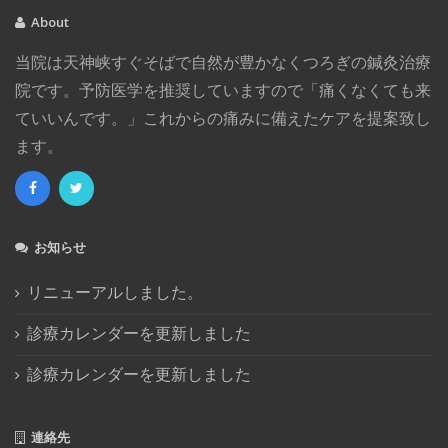
2017年12月
(3)
About
2017年11月
(2)
当院は天神峡すぐそばで自然が豊かなくつろぎの鍼灸治療
2017年8月
(1)
院です。予防医学を推奨していますので「痛くなくても来
2017年4月
(2)
ていいんです。」これからの痛みに備えたケアを提案致し
2017年1月
(4)
ます。
2016年12月
(1)
2016年11月
(1)
2016年10月
(4)
2016年8月
(1)
お知らせ
2016年7月
(2)
2016年6月
(1)
リニューアルしました。
2016年5月
(3)
診療カレンダーを更新しました
2016年4月
(1)
診療カレンダーを更新しました
2016年3月
(1)
2015年12月
(2)
2015年11月
(1)
連絡先