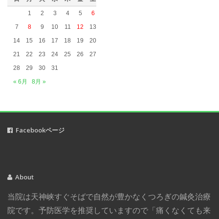
2019年3月
(5)
1
2
3
4
5
6
2019年2月
(4)
7
8
9
10
11
12
13
2019年1月
(2)
14
15
16
17
18
19
20
2018年12月
(1)
21
22
23
24
25
26
27
2018年11月
(2)
28
29
30
31
2018年10月
(5)
« 6月
8月 »
2018年9月
(1)
2018年8月
(2)
2018年7月
(3)
Facebookページ
2018年6月
(1)
2018年5月
(2)
2018年3月
(1)
2018年2月
(2)
About
2017年12月
(3)
当院は天神峡すぐそばで自然が豊かなくつろぎの鍼灸治療
2017年11月
(2)
院です。予防医学を推奨していますので「痛くなくても来
2017年8月
(1)