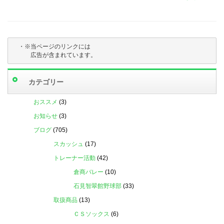
・※当ページのリンクには

　　　広告が含まれています。
カテゴリー
おススメ
(3)
お知らせ
(3)
ブログ
(705)
スカッシュ
(17)
トレーナー活動
(42)
倉商バレー
(10)
石見智翠館野球部
(33)
取扱商品
(13)
ＣＳソックス
(6)