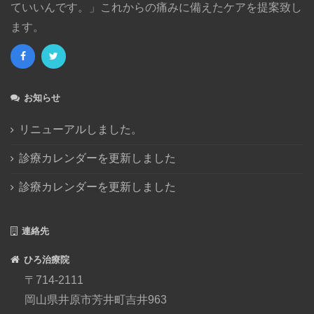
ていいんです。」これからの痛みに備えたケアを提案致し
2017年4月
(2)
ます。
2017年1月
(4)
2016年12月
(1)
2016年11月
(1)
2016年10月
(4)
お知らせ
2016年8月
(1)
2016年7月
(2)
リニューアルしました。
2016年6月
(1)
診療カレンダーを更新しました
2016年5月
(3)
診療カレンダーを更新しました
2016年4月
(1)
2016年3月
(1)
2015年12月
(2)
連絡先
2015年11月
(1)
ひろ治療院
2015年8月
(2)
〒714-2111
2015年7月
(3)
岡山県井原市芳井町吉井963
2015年6月
(1)