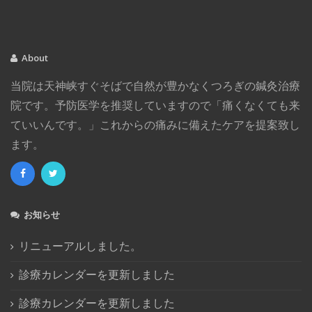
2018年3月
(1)
2018年2月
(2)
2017年12月
(3)
About
2017年11月
(2)
当院は天神峡すぐそばで自然が豊かなくつろぎの鍼灸治療
2017年8月
(1)
院です。予防医学を推奨していますので「痛くなくても来
2017年4月
(2)
ていいんです。」これからの痛みに備えたケアを提案致し
2017年1月
(4)
ます。
2016年12月
(1)
2016年11月
(1)
2016年10月
(4)
2016年8月
(1)
お知らせ
2016年7月
(2)
2016年6月
(1)
リニューアルしました。
2016年5月
(3)
診療カレンダーを更新しました
2016年4月
(1)
診療カレンダーを更新しました
2016年3月
(1)