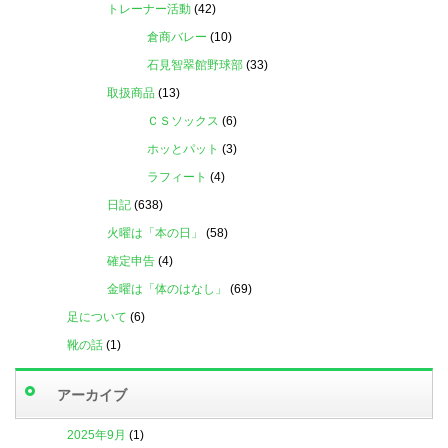
トレーナー活動
(42)
倉商バレー
(10)
石見智翠館野球部
(33)
取扱商品
(13)
ＣＳソックス
(6)
ホッとパット
(3)
ラフィート
(4)
日記
(638)
火曜は「本の日」
(58)
確定申告
(4)
金曜は「体のはなし」
(69)
足について
(6)
靴の話
(1)
アーカイブ
2025年9月
(1)