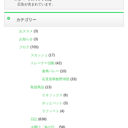
　　　広告が含まれています。
カテゴリー
おススメ
(3)
お知らせ
(3)
ブログ
(705)
スカッシュ
(17)
トレーナー活動
(42)
倉商バレー
(10)
石見智翠館野球部
(33)
取扱商品
(13)
ＣＳソックス
(6)
ホッとパット
(3)
ラフィート
(4)
日記
(638)
火曜は「本の日」
(58)