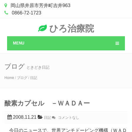
岡山県井原市芳井町吉井963
0866-72-1723
ひろ治療院
MENU
ブログ
ときどき日記
Home
/
ブログ
/
日記
酸素カプセル －ＷＡＤＡー
2008.11.21
日記
コメントなし
今日のニュースで、世界アンチドーピング機構（ＷＡＤ