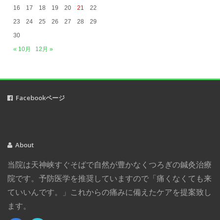
2018年12月
(1)
16
17
18
19
20
21
22
2018年11月
(2)
23
24
25
26
27
28
29
2018年10月
(5)
30
2018年9月
(1)
« 10月
12月 »
2018年8月
(2)
2018年7月
(3)
2018年6月
(1)
Facebookページ
2018年5月
(2)
2018年3月
(1)
2018年2月
(2)
2017年12月
(3)
About
2017年11月
(2)
当院は天神峡すぐそばで自然が豊かなくつろぎの鍼灸治療
2017年8月
(1)
院です。予防医学を推奨していますので「痛くなくても来
2017年4月
(2)
ていいんです。」これからの痛みに備えたケアを提案致し
2017年1月
(4)
ます。
2016年12月
(1)