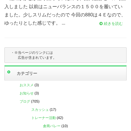
入しました 以前はニューバランスの１５００を履いてい
ました。少しスリムだったので 今回の880は４Ｅなので、
ゆったりとした感じです。 ...
続きを読む
・※当ページのリンクには

　　　広告が含まれています。
カテゴリー
おススメ
(3)
お知らせ
(3)
ブログ
(705)
スカッシュ
(17)
トレーナー活動
(42)
倉商バレー
(10)