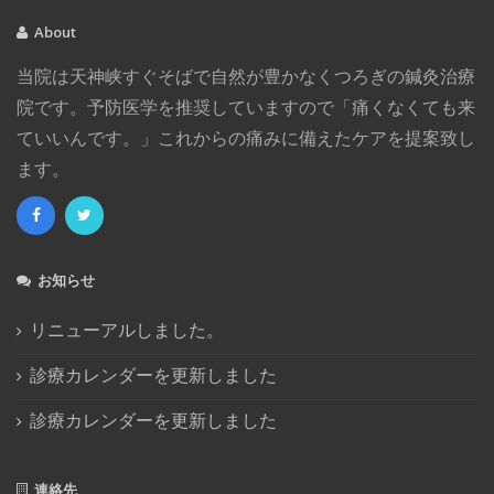
2017年12月
(3)
About
2017年11月
(2)
当院は天神峡すぐそばで自然が豊かなくつろぎの鍼灸治療
2017年8月
(1)
院です。予防医学を推奨していますので「痛くなくても来
2017年4月
(2)
ていいんです。」これからの痛みに備えたケアを提案致し
2017年1月
(4)
ます。
2016年12月
(1)
2016年11月
(1)
2016年10月
(4)
2016年8月
(1)
お知らせ
2016年7月
(2)
2016年6月
(1)
リニューアルしました。
2016年5月
(3)
診療カレンダーを更新しました
2016年4月
(1)
診療カレンダーを更新しました
2016年3月
(1)
2015年12月
(2)
2015年11月
(1)
連絡先